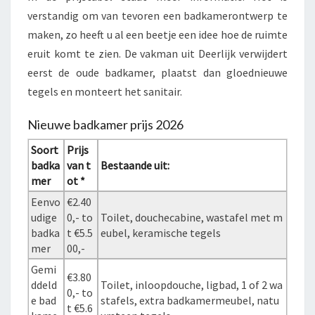
verstandig om van tevoren een badkamerontwerp te
maken, zo heeft u al een beetje een idee hoe de ruimte
eruit komt te zien. De vakman uit Deerlijk verwijdert
eerst de oude badkamer, plaatst dan gloednieuwe
tegels en monteert het sanitair.
Nieuwe badkamer prijs 2026
Soort
Prijs
badka
van t
Bestaande uit:
mer
ot *
Eenvo
€2.40
udige
0,- to
Toilet, douchecabine, wastafel met m
badka
t €5.5
eubel, keramische tegels
mer
00,-
Gemi
€3.80
ddeld
Toilet, inloopdouche, ligbad, 1 of 2 wa
0,- to
e bad
stafels, extra badkamermeubel, natu
t €5.6