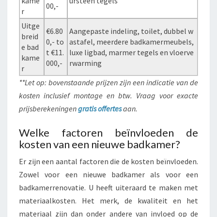
kame
ursteen tegels
00,-
r
Uitge
€6.80
Aangepaste indeling, toilet, dubbel w
breid
0,- to
astafel, meerdere badkamermeubels,
e bad
t €11.
luxe ligbad, marmer tegels en vloerve
kame
000,-
rwarming
r
**Let op: bovenstaande prijzen zijn een indicatie van de
kosten inclusief montage en btw. Vraag voor exacte
prijsberekeningen
gratis offertes
aan.
Welke factoren beïnvloeden de
kosten van een nieuwe badkamer?
Er zijn een aantal factoren die de kosten beïnvloeden.
Zowel voor een nieuwe badkamer als voor een
badkamerrenovatie. U heeft uiteraard te maken met
materiaalkosten. Het merk, de kwaliteit en het
materiaal zijn dan onder andere van invloed op de