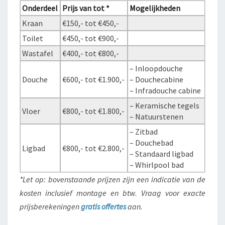
Onderdeel
Prijs van tot *
Mogelijkheden
Kraan
€150,- tot €450,-
Toilet
€450,- tot €900,-
Wastafel
€400,- tot €800,-
– Inloopdouche
Douche
€600,- tot €1.900,-
– Douchecabine
– Infradouche cabine
– Keramische tegels
Vloer
€800,- tot €1.800,-
– Natuurstenen
– Zitbad
– Douchebad
Ligbad
€800,- tot €2.800,-
– Standaard ligbad
– Whirlpool bad
*Let op: bovenstaande prijzen zijn een indicatie van de
kosten inclusief montage en btw. Vraag voor exacte
prijsberekeningen
gratis offertes
aan.