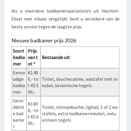
Als u meerdere badkamerspecialisten uit Hechtel-
Eksel met elkaar vergelijkt bent u verzekerd van de
beste service tegen de laagste prijs.
Nieuwe badkamer prijs 2026
Soort
Prijs
badka
van t
Bestaande uit:
mer
ot *
Eenvo
€2.40
udige
0,- to
Toilet, douchecabine, wastafel met m
badka
t €5.5
eubel, keramische tegels
mer
00,-
Gemi
€3.80
ddeld
Toilet, inloopdouche, ligbad, 1 of 2 wa
0,- to
e bad
stafels, extra badkamermeubel, natu
t €5.6
kame
ursteen tegels
00,-
r