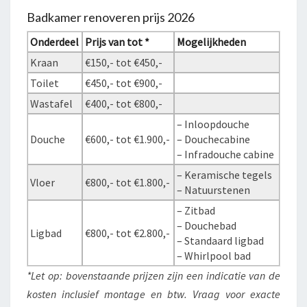
Badkamer renoveren prijs 2026
Onderdeel
Prijs van tot *
Mogelijkheden
Kraan
€150,- tot €450,-
Toilet
€450,- tot €900,-
Wastafel
€400,- tot €800,-
– Inloopdouche
Douche
€600,- tot €1.900,-
– Douchecabine
– Infradouche cabine
– Keramische tegels
Vloer
€800,- tot €1.800,-
– Natuurstenen
– Zitbad
– Douchebad
Ligbad
€800,- tot €2.800,-
– Standaard ligbad
– Whirlpool bad
*Let op: bovenstaande prijzen zijn een indicatie van de
kosten inclusief montage en btw. Vraag voor exacte