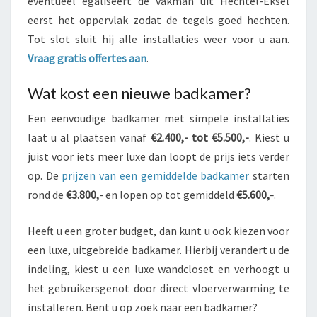
eventueel egaliseert de vakman uit Hechtel-Eksel
eerst het oppervlak zodat de tegels goed hechten.
Tot slot sluit hij alle installaties weer voor u aan.
Vraag gratis offertes aan
.
Wat kost een nieuwe badkamer?
Een eenvoudige badkamer met simpele installaties
laat u al plaatsen vanaf
€2.400,- tot €5.500,-
. Kiest u
juist voor iets meer luxe dan loopt de prijs iets verder
op. De
prijzen van een gemiddelde badkamer
starten
rond de
€3.800,-
en lopen op tot gemiddeld
€5.600,-
.
Heeft u een groter budget, dan kunt u ook kiezen voor
een luxe, uitgebreide badkamer. Hierbij verandert u de
indeling, kiest u een luxe wandcloset en verhoogt u
het gebruikersgenot door direct vloerverwarming te
installeren. Bent u op zoek naar een badkamer?