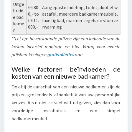
Uitge
€6.80
Aangepaste indeling, toilet, dubbel w
breid
0,- to
astafel, meerdere badkamermeubels,
e bad
t €11.
luxe ligbad, marmer tegels en vloerve
kame
000,-
rwarming
r
**Let op: bovenstaande prijzen zijn een indicatie van de
kosten inclusief montage en btw. Vraag voor exacte
prijsberekeningen
gratis offertes
aan.
Welke factoren beïnvloeden de
kosten van een nieuwe badkamer?
Ook bij de aanschaf van een nieuwe badkamer zijn de
prijzen grotendeels afhankelijk van uw persoonlijke
keuzes. Als u niet te veel wilt uitgeven, kies dan voor
voordelige installaties en een simpel
badkamermeubel.