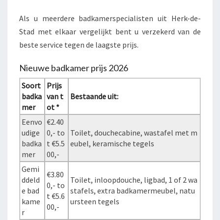
Als u meerdere badkamerspecialisten uit Herk-de-
Stad met elkaar vergelijkt bent u verzekerd van de
beste service tegen de laagste prijs.
Nieuwe badkamer prijs 2026
Soort
Prijs
badka
van t
Bestaande uit:
mer
ot *
Eenvo
€2.40
udige
0,- to
Toilet, douchecabine, wastafel met m
badka
t €5.5
eubel, keramische tegels
mer
00,-
Gemi
€3.80
ddeld
Toilet, inloopdouche, ligbad, 1 of 2 wa
0,- to
e bad
stafels, extra badkamermeubel, natu
t €5.6
kame
ursteen tegels
00,-
r