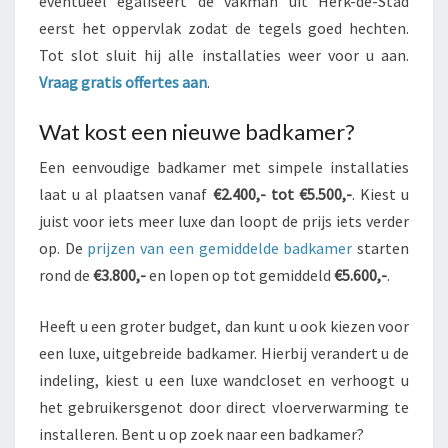
eventueel egaliseert de vakman uit Herk-de-Stad
eerst het oppervlak zodat de tegels goed hechten.
Tot slot sluit hij alle installaties weer voor u aan.
Vraag gratis offertes aan
.
Wat kost een nieuwe badkamer?
Een eenvoudige badkamer met simpele installaties
laat u al plaatsen vanaf
€2.400,- tot €5.500,-
. Kiest u
juist voor iets meer luxe dan loopt de prijs iets verder
op. De
prijzen van een gemiddelde badkamer
starten
rond de
€3.800,-
en lopen op tot gemiddeld
€5.600,-
.
Heeft u een groter budget, dan kunt u ook kiezen voor
een luxe, uitgebreide badkamer. Hierbij verandert u de
indeling, kiest u een luxe wandcloset en verhoogt u
het gebruikersgenot door direct vloerverwarming te
installeren. Bent u op zoek naar een badkamer?