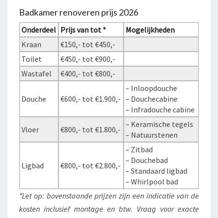
Badkamer renoveren prijs 2026
Onderdeel
Prijs van tot *
Mogelijkheden
Kraan
€150,- tot €450,-
Toilet
€450,- tot €900,-
Wastafel
€400,- tot €800,-
– Inloopdouche
Douche
€600,- tot €1.900,-
– Douchecabine
– Infradouche cabine
– Keramische tegels
Vloer
€800,- tot €1.800,-
– Natuurstenen
– Zitbad
– Douchebad
Ligbad
€800,- tot €2.800,-
– Standaard ligbad
– Whirlpool bad
*Let op: bovenstaande prijzen zijn een indicatie van de
kosten inclusief montage en btw. Vraag voor exacte