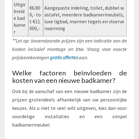
Uitge
€6.80
Aangepaste indeling, toilet, dubbel w
breid
0,- to
astafel, meerdere badkamermeubels,
e bad
t €11.
luxe ligbad, marmer tegels en vloerve
kame
000,-
rwarming
r
**Let op: bovenstaande prijzen zijn een indicatie van de
kosten inclusief montage en btw. Vraag voor exacte
prijsberekeningen
gratis offertes
aan.
Welke factoren beïnvloeden de
kosten van een nieuwe badkamer?
Ook bij de aanschaf van een nieuwe badkamer zijn de
prijzen grotendeels afhankelijk van uw persoonlijke
keuzes. Als u niet te veel wilt uitgeven, kies dan voor
voordelige installaties en een simpel
badkamermeubel.