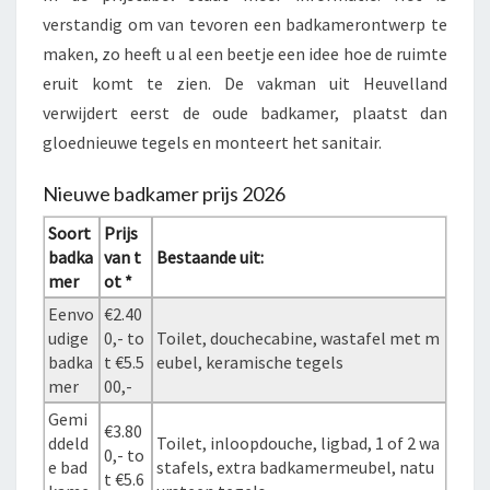
verstandig om van tevoren een badkamerontwerp te
maken, zo heeft u al een beetje een idee hoe de ruimte
eruit komt te zien. De vakman uit Heuvelland
verwijdert eerst de oude badkamer, plaatst dan
gloednieuwe tegels en monteert het sanitair.
Nieuwe badkamer prijs 2026
Soort
Prijs
badka
van t
Bestaande uit:
mer
ot *
Eenvo
€2.40
udige
0,- to
Toilet, douchecabine, wastafel met m
badka
t €5.5
eubel, keramische tegels
mer
00,-
Gemi
€3.80
ddeld
Toilet, inloopdouche, ligbad, 1 of 2 wa
0,- to
e bad
stafels, extra badkamermeubel, natu
t €5.6