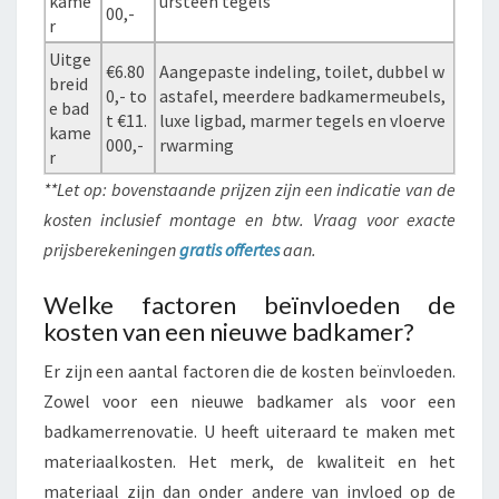
kame
ursteen tegels
00,-
r
Uitge
€6.80
Aangepaste indeling, toilet, dubbel w
breid
0,- to
astafel, meerdere badkamermeubels,
e bad
t €11.
luxe ligbad, marmer tegels en vloerve
kame
000,-
rwarming
r
**Let op: bovenstaande prijzen zijn een indicatie van de
kosten inclusief montage en btw. Vraag voor exacte
prijsberekeningen
gratis offertes
aan.
Welke factoren beïnvloeden de
kosten van een nieuwe badkamer?
Er zijn een aantal factoren die de kosten beïnvloeden.
Zowel voor een nieuwe badkamer als voor een
badkamerrenovatie. U heeft uiteraard te maken met
materiaalkosten. Het merk, de kwaliteit en het
materiaal zijn dan onder andere van invloed op de