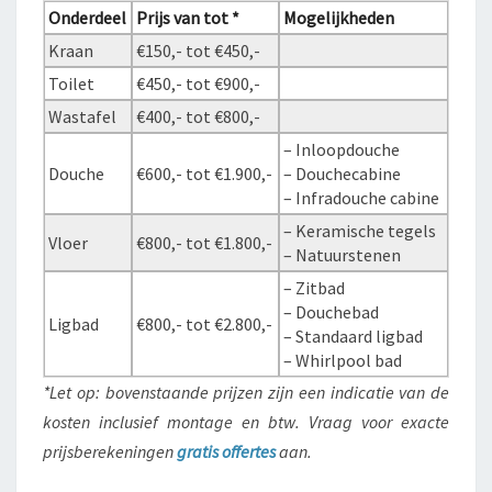
Onderdeel
Prijs van tot *
Mogelijkheden
Kraan
€150,- tot €450,-
Toilet
€450,- tot €900,-
Wastafel
€400,- tot €800,-
– Inloopdouche
Douche
€600,- tot €1.900,-
– Douchecabine
– Infradouche cabine
– Keramische tegels
Vloer
€800,- tot €1.800,-
– Natuurstenen
– Zitbad
– Douchebad
Ligbad
€800,- tot €2.800,-
– Standaard ligbad
– Whirlpool bad
*Let op: bovenstaande prijzen zijn een indicatie van de
kosten inclusief montage en btw. Vraag voor exacte
prijsberekeningen
gratis offertes
aan.