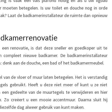
ting is vaak een vals plafond nodig en als u uw ligbad
er moeten betegelen. Is uw toilet en douche nog in orde
aak? Laat de badkamerinstallateur de ruimte dan opnieuw
adkamerrenovatie
een renovatie, is dat deze sneller en goedkoper uit te
en compleet nieuwe badkamer. De badkamerinstallateur
ies: denk aan de douche, een bad of het badkamermeubel.
 van de vloer of muur laten betegelen. Het is verstandig
gels gebruikt. Heeft u deze niet meer of kunt u ze niet
 een gedeelte van de muurtegels te verwijderen en hier
. Zo creëert u een mooie accentmuur. Daarna sluit hij
r diezelfde dag alweer gebruik van kunt maken.